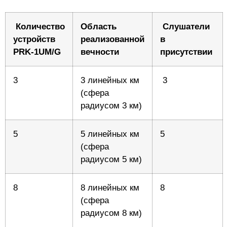
Количество
Область
Слушатели
устройств
реализованной
в
PRK-1UM/G
вечности
присутствии
3
3 линейных км
3
(сфера
радиусом 3 км)
5
5 линейных км
5
(сфера
радиусом 5 км)
8
8 линейных км
8
(сфера
радиусом 8 км)