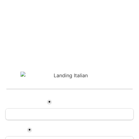
Scegli di essere contattato
GRATUITAMENTE
LASCIANDO I TUOI DATI. Parlerai con un esperto della
Fondazione
per capire le tue esigenze!